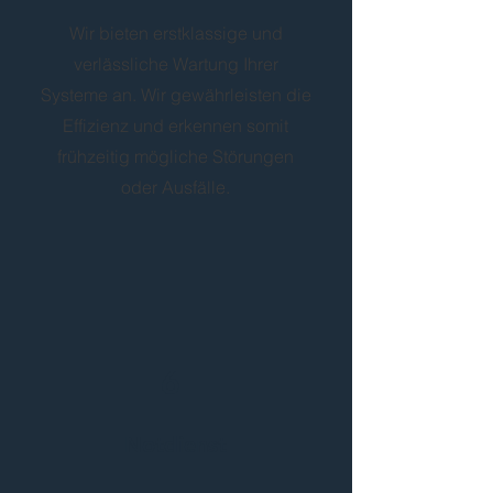
Wir bieten erstklassige und
verlässliche Wartung Ihrer
Systeme an. Wir gewährleisten die
Effizienz und erkennen somit
frühzeitig mögliche Störungen
oder Ausfälle.
6
Notdienst