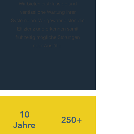
Wir bieten erstklassige und
verlässliche Wartung Ihrer
Systeme an. Wir gewährleisten die
Effizienz und erkennen somit
frühzeitig mögliche Störungen
oder Ausfälle.
10
250+
Jahre