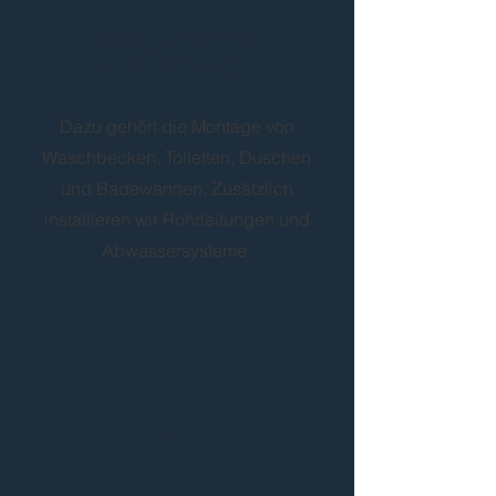
Installation von
Sanitäranlagen
Dazu gehört die Montage von
Waschbecken, Toiletten, Duschen
und Badewannen. Zusätzlich
installieren wir Rohrleitungen und
Abwassersysteme.
3