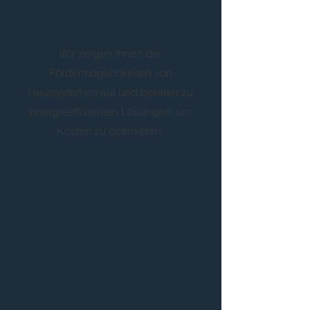
Energiebratung
Wir zeigen Ihnen die
Fördermöglichkeiten von
Heizsystemen auf und beraten zu
energieeffizienten Lösungen, um
Kosten zu optimieren.
5
Wartung und Reparatur