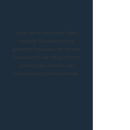
Beratung & Planung
Unser fachkompetentes Team
begleitet Sie während des
gesamten Prozesses. Wir beraten
transparent zu den Möglichkeiten
und richtigen Auswahl von
Heizungs-und Saniträsystemen.
2