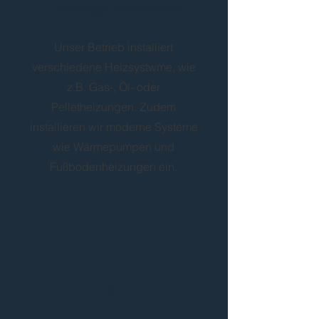
Heizungsinstallation
Unser Betrieb installiert
verschiedene Heizsystwme, wie
z.B. Gas-, Öl- oder
Pelletheizungen. Zudem
installieren wir moderne Systeme
wie Wärmepumpen und
Fußbodenheizungen ein.
4