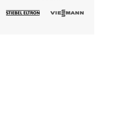
ÜBER UNS
Hage-Obeid ist ein führendes
Unternehmen im Bereich
Sanitärversorgung, moderne
Heizungstechnik und Wärmepumpem.
Unsere langjährige Erfahrung und
unser engagiertes Team ermöglichen es
uns, erstklassige Dienstleistungen und
maßgeschneiderte Lösungen
anzubieten.